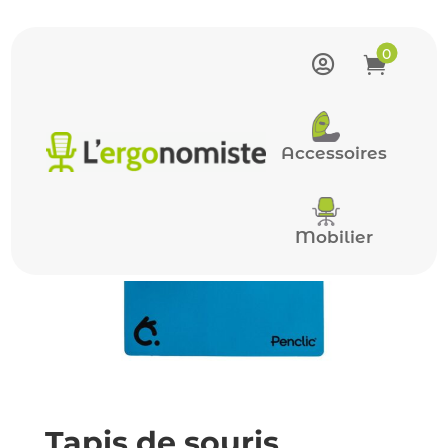
0


Accueil
/
Tapis de souris
/
Tapis de
souris ergonomique Penclic M2 Bleu
Accessoires
Mobilier
Tapis de souris