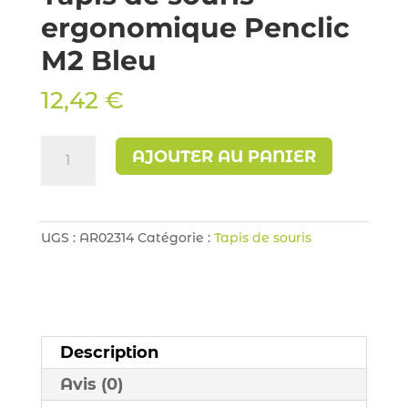
ergonomique Penclic
M2 Bleu
12,42
€
quantité
AJOUTER AU PANIER
de
Tapis
de
souris
UGS :
AR02314
Catégorie :
Tapis de souris
ergonomique
Penclic
M2
Bleu
Description
Avis (0)